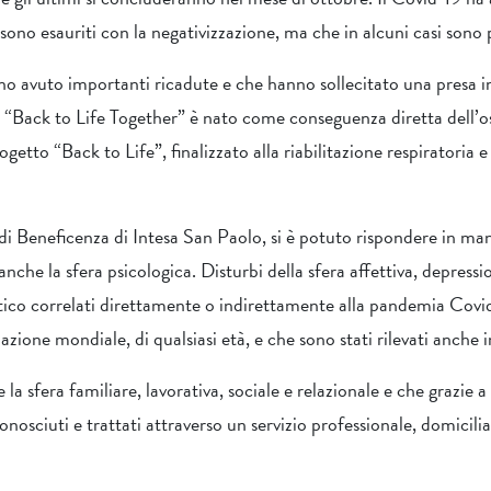
 sono esauriti con la negativizzazione, ma che in alcuni casi son
no avuto importanti ricadute e che hanno sollecitato una presa i
 “Back to Life Together” è nato come conseguenza diretta dell’oss
ogetto “Back to Life”, finalizzato alla riabilitazione respiratoria
i Beneficenza di Intesa San Paolo, si è potuto rispondere in man
che la sfera psicologica. Disturbi della sfera affettiva, depression
atico correlati direttamente o indirettamente alla pandemia Cov
azione mondiale, di qualsiasi età, e che sono stati rilevati anche 
 la sfera familiare, lavorativa, sociale e relazionale e che grazie 
osciuti e trattati attraverso un servizio professionale, domiciliar