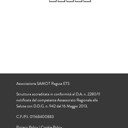
Associazione SAMOT Ragusa ETS
Struttura accreditata in conformità al D.A. n. 2280/11
notificata dal competente Assessorato Regionale alla
Salute con D.D.G. n. 942 del 16 Maggio 2013.
C.F./P.I. 01168400883
Privacy Policy
|
Cookie Policy