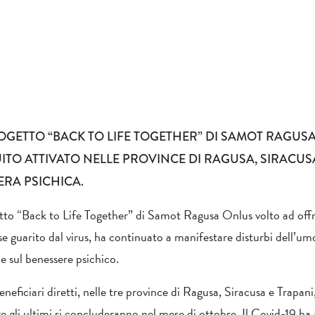
OGETTO “BACK TO LIFE TOGETHER” DI SAMOT RAGUSA
TO ATTIVATO NELLE PROVINCE DI RAGUSA, SIRACUS
ERA PSICHICA.
etto “Back to Life Together” di Samot Ragusa Onlus volto ad offr
se guarito dal virus, ha continuato a manifestare disturbi dell’umore
ze sul benessere psichico.
neficiari diretti, nelle tre province di Ragusa, Siracusa e Trapani,
re gli ultimi si concluderanno nel mese di ottobre. Il Covid-19 ha