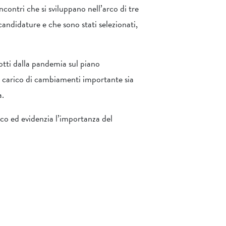
ncontri che si sviluppano nell’arco di tre
andidature e che sono stati selezionati,
otti dalla pandemia sul piano
un carico di cambiamenti importante sia
a.
co ed evidenzia l’importanza del