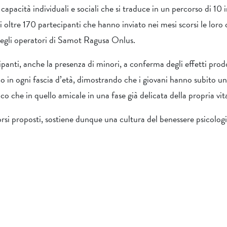
apacità individuali e sociali che si traduce in un percorso di 10 i
oltre 170 partecipanti che hanno inviato nei mesi scorsi le loro c
degli operatori di Samot Ragusa Onlus.
ipanti, anche la presenza di minori, a conferma degli effetti prod
ico in ogni fascia d’età, dimostrando che i giovani hanno subito 
ico che in quello amicale in una fase già delicata della propria vit
si proposti, sostiene dunque una cultura del benessere psicologi