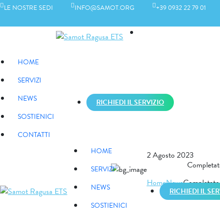
LE NOSTRE SEDI
INFO@SAMOT.ORG
+39 0932 22 79 01
LE NOSTRE SEDI
HOME
SERVIZI
NEWS
RICHIEDI IL SERVIZIO
SOSTIENICI
CONTATTI
HOME
2 Agosto 2023
Completate
SERVIZI
Home
News
Completate l
NEWS
RICHIEDI IL SE
SOSTIENICI