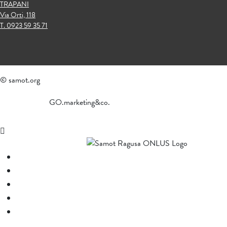
TRAPANI
Via Orti, 118
T. 0923 59 35 71
© samot.org
GO.marketing&co.