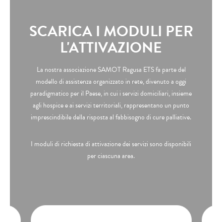
SCARICA I MODULI PER
L'ATTIVAZIONE
La nostra associazione SAMOT Ragusa ETS fa parte del
modello di assistenza organizzato in rete, divenuto a oggi
paradigmatico per il Paese, in cui i servizi domiciliari, insieme
agli hospice e ai servizi territoriali, rappresentano un punto
imprescindibile della risposta al fabbisogno di cure palliative.
I moduli di richiesta di attivazione dei servizi sono disponibili
per ciascuna area.